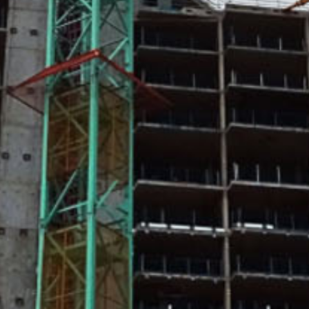
ارسل لنا اسـتـفسـارك وسيتم الرد عليك
Please fill the required field.
إرسل