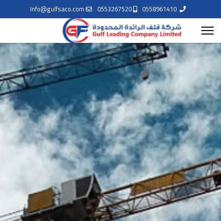
Info@gulfsaco.com
0553267520
0558961410
للاتصال بنا
يسعدنا تواصلكم معنا
موقع شركتنا الرئيسي