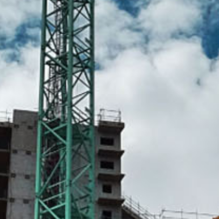
موقع شركتنا
المملكة العربية السعودية – البحرين – السودان – مصر- تايلند – فرنسا
للاتصال بنا
0553267520
0558961410
البريد الإلكتروني
info@gulfsaco.com
للتواصل معنا